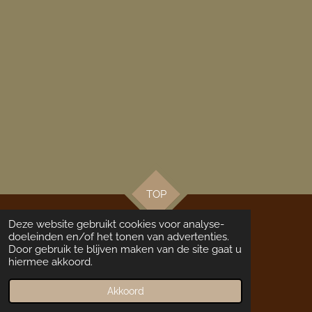
TOP
Deze website gebruikt cookies voor analyse-
doeleinden en/of het tonen van advertenties.
Door gebruik te blijven maken van de site gaat u
Deze website word u aangeboden door
Hestia's Photography
hiermee akkoord.
© 2022 - 2026 Penta Western Stables
Powered by
JouwWeb
Akkoord