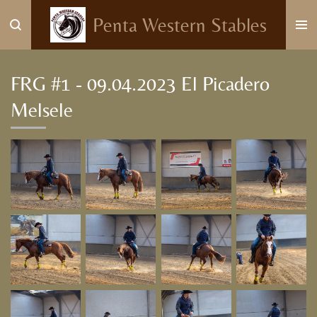
Ga
Penta Western Stables
direct
naar
de
FRG #1 - 09.04.2023 El Picadero
hoofdinhoud
Melsele