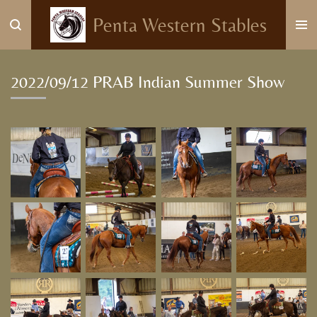
Ga
Penta Western Stables
direct
naar
de
2022/09/12 PRAB Indian Summer Show
hoofdinhoud